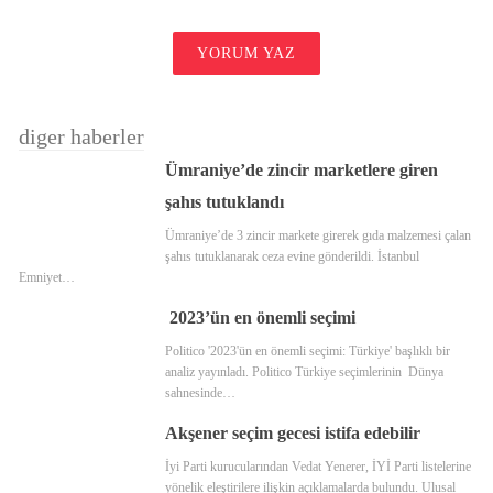
YORUM YAZ
diger haberler
Ümraniye’de zincir marketlere giren
şahıs tutuklandı
Ümraniye’de 3 zincir markete girerek gıda malzemesi çalan
şahıs tutuklanarak ceza evine gönderildi. İstanbul
Emniyet…
2023’ün en önemli seçimi
Politico '2023'ün en önemli seçimi: Türkiye' başlıklı bir
analiz yayınladı. Politico Türkiye seçimlerinin Dünya
sahnesinde…
Akşener seçim gecesi istifa edebilir
İyi Parti kurucularından Vedat Yenerer, İYİ Parti listelerine
yönelik eleştirilere ilişkin açıklamalarda bulundu. Ulusal