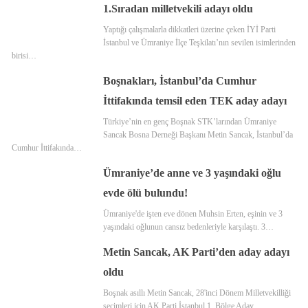
1.Sıradan milletvekili adayı oldu
Yaptığı çalışmalarla dikkatleri üzerine çeken İYİ Parti
İstanbul ve Ümraniye İlçe Teşkilatı’nın sevilen isimlerinden
birisi…
Boşnakları, İstanbul’da Cumhur
İttifakında temsil eden TEK aday adayı
Türkiye’nin en genç Boşnak STK’larından Ümraniye
Sancak Bosna Derneği Başkanı Metin Sancak, İstanbul’da
Cumhur İttifakında…
Ümraniye’de anne ve 3 yaşındaki oğlu
evde ölü bulundu!
Ümraniye'de işten eve dönen Muhsin Erten, eşinin ve 3
yaşındaki oğlunun cansız bedenleriyle karşılaştı. 3…
Metin Sancak, AK Parti’den aday adayı
oldu
Boşnak asıllı Metin Sancak, 28'inci Dönem Milletvekilliği
seçimleri için AK Parti İstanbul 1. Bölge Aday…