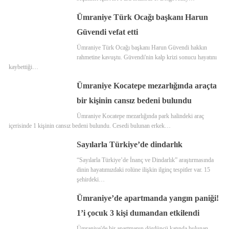
Ümraniye Türk Ocağı başkanı Harun
Güvendi vefat etti
Ümraniye Türk Ocağı başkanı Harun Güvendi hakkın
rahmetine kavuştu. Güvendi'nin kalp krizi sonucu hayatını
kaybettiği…
Ümraniye Kocatepe mezarlığında araçta
bir kişinin cansız bedeni bulundu
Ümraniye Kocatepe mezarlığında park halindeki araç
içerisinde 1 kişinin cansız bedeni bulundu. Cesedi bulunan erkek…
Sayılarla Türkiye’de dindarlık
“Sayılarla Türkiye’de İnanç ve Dindarlık” araştırmasında
dinin hayatımızdaki rolüne ilişkin ilginç tespitler var. 15
şehirdeki…
Ümraniye’de apartmanda yangın paniği!
1’i çocuk 3 kişi dumandan etkilendi
Ümraniye'de bir apartmanın dördüncü katında bulunan