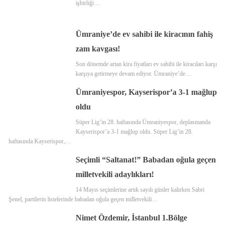
işbirliği…
Ümraniye’de ev sahibi ile kiracının fahiş
zam kavgası!
Son dönemde artan kira fiyatları ev sahibi ile kiracıları karşı
karşıya getirmeye devam ediyor. Ümraniye’de…
Ümraniyespor, Kayserispor’a 3-1 mağlup
oldu
Süper Lig’in 28. haftasında Ümraniyespor, deplasmanda
Kayserispor’a 3-1 mağlup oldu. Süper Lig’in 28.
haftasında Kayserispor,…
Seçimli “Saltanat!” Babadan oğula geçen
milletvekili adaylıkları!
14 Mayıs seçimlerine artık sayılı günler kalırken Sabri
Şenel, partilerin listelerinde babadan oğula geçen milletvekili…
Nimet Özdemir, İstanbul 1.Bölge