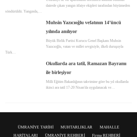
dairede çıkan yangın itfaiye ekipleri tarafından büyümeden
söndürüldü. Yangında,…
Muhsin Yazıcıoğlu vefatının 14’üncü
yılında anılıyor
Büyük Birlik Partisi Kurucu Genel Başkanı Muhsin
Yazıcıoğlu, vatan ve millet sevgisiyle, ilkeli duruşuyla
Türk…
Okullarda ara tatil, Ramazan Bayramı
ile birleşiyor
Milli Eğitim Bakanlığının takvimine göre bu yıl okullarda
ikinci ara tatil 17-20 Nisan'da uygulanacak ve…
ÜMRANİYE TARİHİ
MUHTARLIKLAR
MAHALLE
HARİTALARI
ÜMRANİYE REHBERİ
Firma REHBERİ