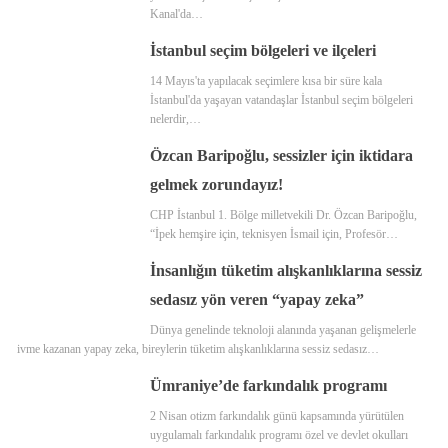
Kanal'da…
İstanbul seçim bölgeleri ve ilçeleri
14 Mayıs'ta yapılacak seçimlere kısa bir süre kala
İstanbul'da yaşayan vatandaşlar İstanbul seçim bölgeleri
nelerdir,…
Özcan Baripoğlu, sessizler için iktidara
gelmek zorundayız!
CHP İstanbul 1. Bölge milletvekili Dr. Özcan Baripoğlu,
“İpek hemşire için, teknisyen İsmail için, Profesör…
İnsanlığın tüketim alışkanlıklarına sessiz
sedasız yön veren “yapay zeka”
Dünya genelinde teknoloji alanında yaşanan gelişmelerle
ivme kazanan yapay zeka, bireylerin tüketim alışkanlıklarına sessiz sedasız…
Ümraniye’de farkındalık programı
2 Nisan otizm farkındalık günü kapsamında yürütülen
uygulamalı farkındalık programı özel ve devlet okulları