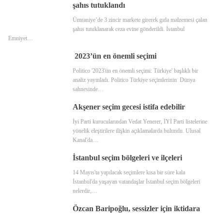
şahıs tutuklandı
Ümraniye’de 3 zincir markete girerek gıda malzemesi çalan
şahıs tutuklanarak ceza evine gönderildi. İstanbul
Emniyet…
2023’ün en önemli seçimi
Politico '2023'ün en önemli seçimi: Türkiye' başlıklı bir
analiz yayınladı. Politico Türkiye seçimlerinin Dünya
sahnesinde…
Akşener seçim gecesi istifa edebilir
İyi Parti kurucularından Vedat Yenerer, İYİ Parti listelerine
yönelik eleştirilere ilişkin açıklamalarda bulundu. Ulusal
Kanal'da…
İstanbul seçim bölgeleri ve ilçeleri
14 Mayıs'ta yapılacak seçimlere kısa bir süre kala
İstanbul'da yaşayan vatandaşlar İstanbul seçim bölgeleri
nelerdir,…
Özcan Baripoğlu, sessizler için iktidara