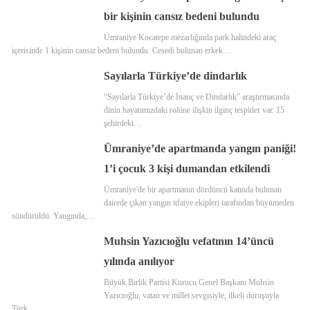
bir kişinin cansız bedeni bulundu
Ümraniye Kocatepe mezarlığında park halindeki araç
içerisinde 1 kişinin cansız bedeni bulundu. Cesedi bulunan erkek…
Sayılarla Türkiye’de dindarlık
“Sayılarla Türkiye’de İnanç ve Dindarlık” araştırmasında
dinin hayatımızdaki rolüne ilişkin ilginç tespitler var. 15
şehirdeki…
Ümraniye’de apartmanda yangın paniği!
1’i çocuk 3 kişi dumandan etkilendi
Ümraniye'de bir apartmanın dördüncü katında bulunan
dairede çıkan yangın itfaiye ekipleri tarafından büyümeden
söndürüldü. Yangında,…
Muhsin Yazıcıoğlu vefatının 14’üncü
yılında anılıyor
Büyük Birlik Partisi Kurucu Genel Başkanı Muhsin
Yazıcıoğlu, vatan ve millet sevgisiyle, ilkeli duruşuyla
Türk…