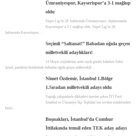
Ümraniyespor, Kayserispor’a 3-1 mağlup
oldu
Süper Lig’in 28. haftasında Ümraniyespor, deplasmanda
Kayserispor’a 3-1 mağlup oldu. Süper Lig’in 28.
haftasında Kayserispor,…
Seçimli “Saltanat!” Babadan oğula geçen
milletvekili adaylıkları!
14 Mayıs seçimlerine artık sayılı günler kalırken Sabri
Şenel, partilerin listelerinde babadan oğula geçen milletvekili…
Nimet Özdemir, İstanbul 1.Bölge
1.Sıradan milletvekili adayı oldu
Yaptığı çalışmalarla dikkatleri üzerine çeken İYİ Parti
İstanbul ve Ümraniye İlçe Teşkilatı’nın sevilen isimlerinden
birisi…
Boşnakları, İstanbul’da Cumhur
İttifakında temsil eden TEK aday adayı