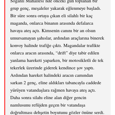
Soğanlı Mahallesi’nde önceki gün toplanan bir
grup genç, meşaleler yakarak eğlenmeye başladı.
Bir süre sonra ortaya çıkan eli silahlı bir kaç
maganda, onlarca binanın arasında defalarca
havaya ateş açtı. Kimsenin canını bir an olsun
umursamayan şahıslar, ardından araçlarına binerek
konvoy halinde trafiğe çıktı. Magandalar trafikte
onlarca aracın arasında, “drift” diye tabir edilen
yanlama hareketi yaparken, bir motosikletli de tek
tekerlek üzerinde giderek kendince şov yaptı.
Ardından hareket halindeki aracın camından
sarkan 2 genç, eline aldıkları tabancayla caddede
yürüyen vatandaşlara rağmen havaya ateş açtı.
Daha sonra silahı eline alan diğer gencin
namlusunu refüjden geçen bir vatandaşa
doğrultması dehşetin boyutunu gözler önüne serdi.