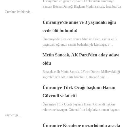
Türkiye’nin en genç Boşnak STK’larından Ümraniye
Sancak Bosna Derneği Başkanı Metin Sancak, İstanbul’da
Cumhur İttifakında…
Ümraniye’de anne ve 3 yaşındaki oğlu
evde ölü bulundu!
Ümraniye'de işten eve dönen Muhsin Erten, eşinin ve 3
yaşındaki oğlunun cansız bedenleriyle karşılaştı. 3…
Metin Sancak, AK Parti’den aday adayı
oldu
Boşnak asıllı Metin Sancak, 28'inci Dönem Milletvekilliği
seçimleri için AK Parti İstanbul 1. Bölge Aday…
Ümraniye Türk Ocağı başkanı Harun
Güvendi vefat etti
Ümraniye Türk Ocağı başkanı Harun Güvendi hakkın
rahmetine kavuştu. Güvendi'nin kalp krizi sonucu hayatını
kaybettiği…
Ümraniye Kocatepe mezarlığında araçta