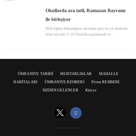
Okullarda ara tatil, Ramazan Bayramı
ile birleşiyor
Milli Eğitim Bakanlığının takvimine göre bu yıl okullarda
ikinci ara tatil 17-20 Nisan'da uygulanacak ve…
ÜMRANİYE TARİHİ
MUHTARLIKLAR
MAHALLE
HARİTALARI
ÜMRANİYE REHBERİ
Firma REHBERİ
SİZDEN GELENLER
Künye