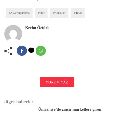
#Asker uğurlama
#Dur
#Sokaklar
#Terör
Kerim Öztürk
:
YORUM YAZ
diger haberler
Ümraniye’de zincir marketlere giren