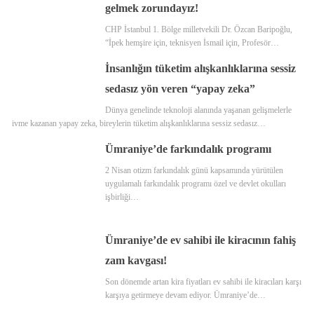
gelmek zorundayız!
CHP İstanbul 1. Bölge milletvekili Dr. Özcan Baripoğlu,
“İpek hemşire için, teknisyen İsmail için, Profesör…
İnsanlığın tüketim alışkanlıklarına sessiz
sedasız yön veren “yapay zeka”
Dünya genelinde teknoloji alanında yaşanan gelişmelerle
ivme kazanan yapay zeka, bireylerin tüketim alışkanlıklarına sessiz sedasız…
Ümraniye’de farkındalık programı
2 Nisan otizm farkındalık günü kapsamında yürütülen
uygulamalı farkındalık programı özel ve devlet okulları
işbirliği…
Ümraniye’de ev sahibi ile kiracının fahiş
zam kavgası!
Son dönemde artan kira fiyatları ev sahibi ile kiracıları karşı
karşıya getirmeye devam ediyor. Ümraniye’de…