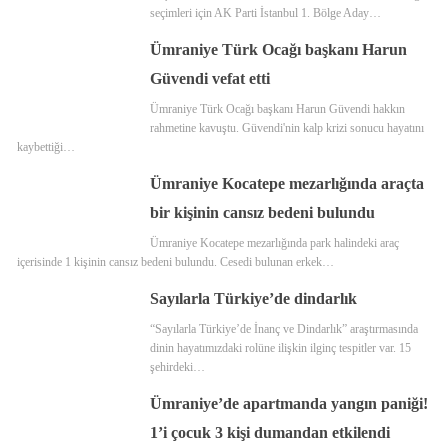
seçimleri için AK Parti İstanbul 1. Bölge Aday…
Ümraniye Türk Ocağı başkanı Harun
Güvendi vefat etti
Ümraniye Türk Ocağı başkanı Harun Güvendi hakkın
rahmetine kavuştu. Güvendi'nin kalp krizi sonucu hayatını
kaybettiği…
Ümraniye Kocatepe mezarlığında araçta
bir kişinin cansız bedeni bulundu
Ümraniye Kocatepe mezarlığında park halindeki araç
içerisinde 1 kişinin cansız bedeni bulundu. Cesedi bulunan erkek…
Sayılarla Türkiye’de dindarlık
“Sayılarla Türkiye’de İnanç ve Dindarlık” araştırmasında
dinin hayatımızdaki rolüne ilişkin ilginç tespitler var. 15
şehirdeki…
Ümraniye’de apartmanda yangın paniği!
1’i çocuk 3 kişi dumandan etkilendi